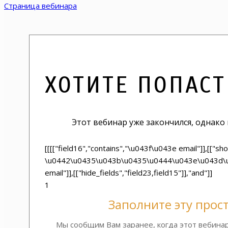
Страница вебинара
ХОТИТЕ ПОПАСТ
Этот вебинар уже закончился, однако
[[[["field16","contains","\u043f\u043e email"]],[["sho
\u0442\u0435\u043b\u0435\u0444\u043e\u043d\u0443"]
email"]],[["hide_fields","field23,field15"]],"and"]]
1
Заполните эту прос
Мы сообщим Вам заранее, когда этот вебина