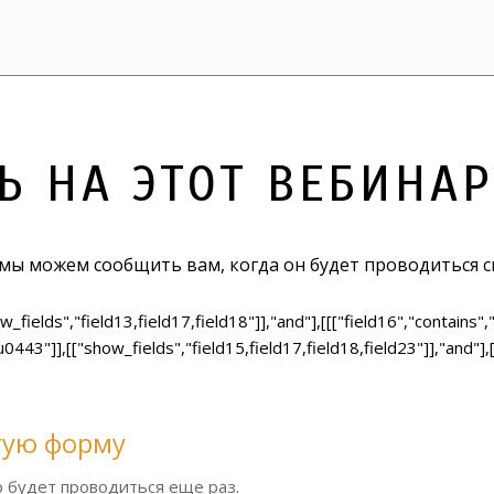
Ь НА ЭТОТ ВЕБИНАР
 мы можем сообщить вам, когда он будет проводиться с
w_fields","field13,field17,field18"]],"and"],[[["field16","contains
],[["show_fields","field15,field17,field18,field23"]],"and"],[
тую форму
р будет проводиться еще раз.