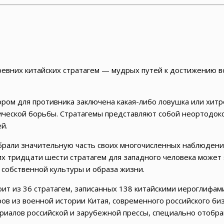
евних китайских стратагем — мудрых путей к достижению во
ором для противника заключена какая-либо ловушка или хитр
ической борьбы. Стратагемы представляют собой неортодок
й.
брали значительную часть своих многочисленных наблюдени
их тридцати шести стратагем для западного человека может 
 собственной культуры и образа жизни.
оит из 36 стратагем, записанных 138 китайскими иероглифа
ров из военной истории Китая, современного российского би
риалов российской и зарубежной прессы, специально отобра