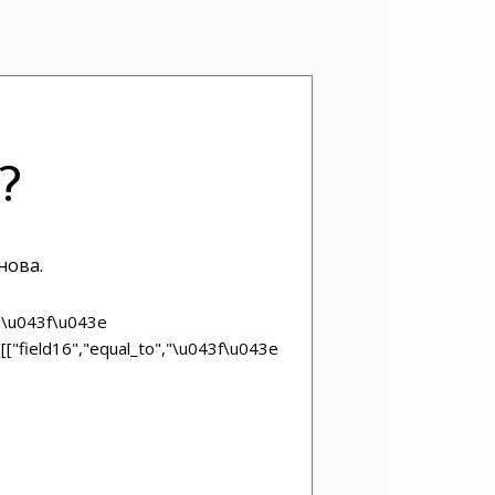
?
нова.
","\u043f\u043e
[["field16","equal_to","\u043f\u043e